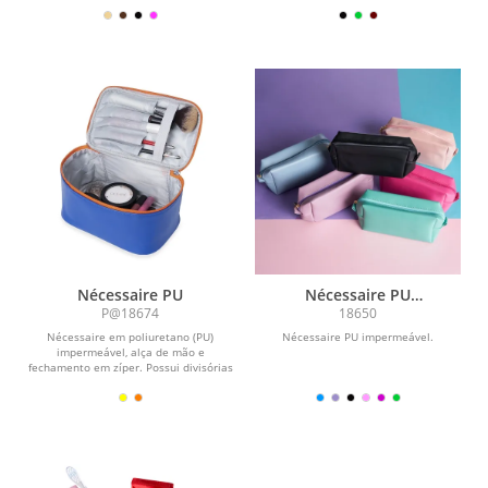
Nécessaire PU
Nécessaire PU
impermeável
P@18674
18650
Nécessaire em poliuretano (PU)
Nécessaire PU impermeável.
impermeável, alça de mão e
fechamento em zíper. Possui divisórias
e elástico interno...