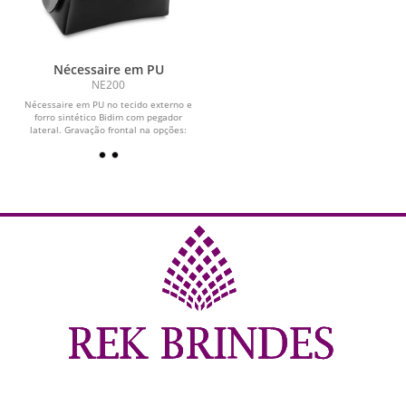
Nécessaire em PU
NE200
Nécessaire em PU no tecido externo e
forro sintético Bidim com pegador
lateral. Gravação frontal na opções:
serigrafia...