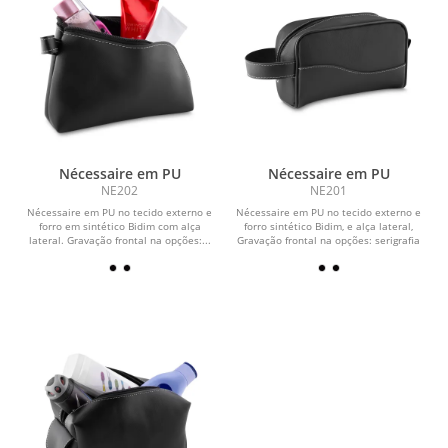
Nécessaire em PU
Nécessaire em PU
NE202
NE201
Nécessaire em PU no tecido externo e
Nécessaire em PU no tecido externo e
forro em sintético Bidim com alça
forro sintético Bidim, e alça lateral,
lateral. Gravação frontal na opções:...
Gravação frontal na opções: serigrafia
e...