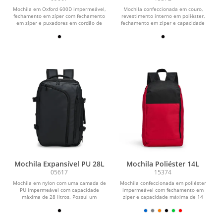
Mochila em Oxford 600D impermeável,
Mochila confeccionada em couro,
fechamento em zíper com fechamento
revestimento interno em poliéster,
em zíper e puxadores em cordão de
fechamento em zíper e capacidade
nylon, e...
máxima de 14 litros....
Mochila Expansível PU 28L
Mochila Poliéster 14L
05617
15374
Mochila em nylon com uma camada de
Mochila confeccionada em poliéster
PU impermeável com capacidade
impermeável com fechamento em
máxima de 28 litros. Possui um
zíper e capacidade máxima de 14
compartimento interno a...
litros. Conta com bolso...