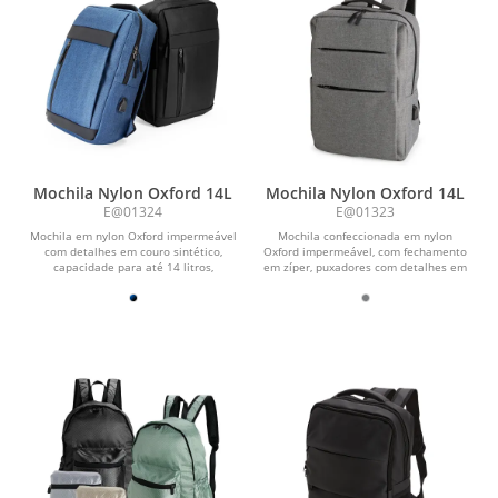
Mochila Nylon Oxford 14L
Mochila Nylon Oxford 14L
E@01324
E@01323
Mochila em nylon Oxford impermeável
Mochila confeccionada em nylon
com detalhes em couro sintético,
Oxford impermeável, com fechamento
capacidade para até 14 litros,
em zíper, puxadores com detalhes em
fechamento em zíper...
nylon e plástico e...