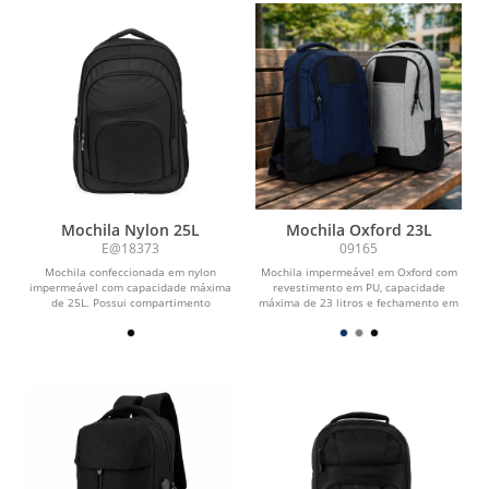
Mochila Nylon 25L
Mochila Oxford 23L
E@18373
09165
Mochila confeccionada em nylon
Mochila impermeável em Oxford com
impermeável com capacidade máxima
revestimento em PU, capacidade
de 25L. Possui compartimento
máxima de 23 litros e fechamento em
principal com divisória...
zíper com puxadores...