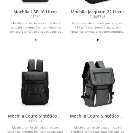
Mochila USB 16 Litros
Mochila Jacquard 22 Litros
01360
E@05716
Mochila confeccionada em Oxford
Mochila confeccionada em Jacquard
Jacquard impermeável com detalhes
260 g/m² resistente à água, com
em couro sintético e capacidade de
detalhes em metal e couro sintético,
até 15,6 litros....
fechamento em...
Mochila Couro Sintético 18
Mochila Couro Sintético 18
Litros
Litros
08173B
08297
Mochila confeccionada em couro
Mochila confeccionada em couro
sintético impermeável com capacidade
sintético com capacidade máxima de