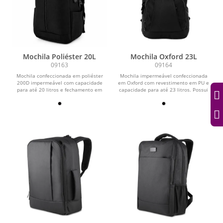
Mochila Poliéster 20L
Mochila Oxford 23L
09163
09164
Mochila confeccionada em poliéster
Mochila impermeável confeccionada
200D impermeável com capacidade
em Oxford com revestimento em PU e
para até 20 litros e fechamento em
capacidade para até 23 litros. Possui
zíper com...
compartimento...