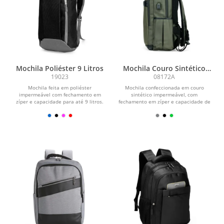
Mochila Poliéster 9 Litros
Mochila Couro Sintético
USB 26L
19023
08172A
Mochila feita em poliéster
Mochila confeccionada em couro
impermeável com fechamento em
sintético impermeável, com
zíper e capacidade para até 9 litros.
fechamento em zíper e capacidade de
Possui compartimento...
até 26 litros. Conta com...