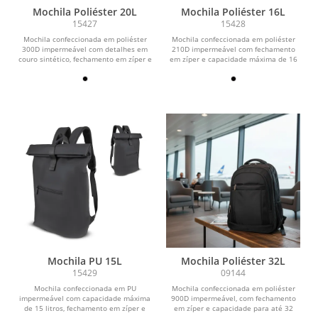
Mochila Poliéster 20L
Mochila Poliéster 16L
15427
15428
Mochila confeccionada em poliéster
Mochila confeccionada em poliéster
300D impermeável com detalhes em
210D impermeável com fechamento
couro sintético, fechamento em zíper e
em zíper e capacidade máxima de 16
capacidade...
litros. Possui...
Mochila PU 15L
Mochila Poliéster 32L
15429
09144
Mochila confeccionada em PU
Mochila confeccionada em poliéster
impermeável com capacidade máxima
900D impermeável, com fechamento
de 15 litros, fechamento em zíper e
em zíper e capacidade para até 32