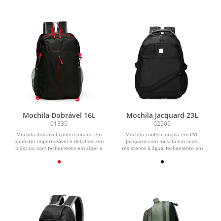
Mochila Dobrável 16L
Mochila Jacquard 23L
01335
02505
Mochila dobrável confeccionada em
Mochila confeccionada em PVC
poliéster impermeável e detalhes em
Jacquard com mescla em seda,
plástico, com fechamento em zíper e
resistente à água, fechamento em
capacidade...
zíper no compartimento...