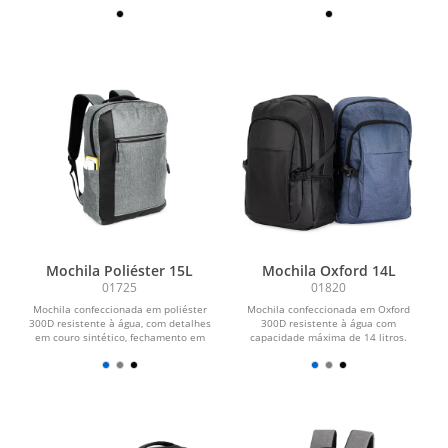
alça de fechamento em...
litros. Possui...
Mochila Poliéster 15L
Mochila Oxford 14L
01725
01820
Mochila confeccionada em poliéster
Mochila confeccionada em Oxford
300D resistente à água, com detalhes
300D resistente à água com
em couro sintético, fechamento em
capacidade máxima de 14 litros.
zíper e...
Possui compartimento principal...