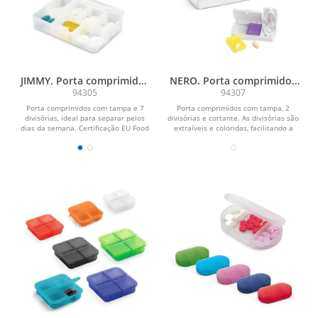
JIMMY. Porta comprimidos
NERO. Porta comprimidos
com 7 divisórias
com 2 divisórias
94305
94307
Porta comprimidos com tampa e 7
Porta comprimidos com tampa, 2
divisórias, ideal para separar pelos
divisórias e cortante. As divisórias são
dias da semana. Certificação EU Food
extraíveis e coloridas, facilitando a
Grade. 85 x 55...
sua...