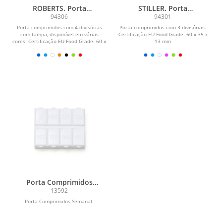
ROBERTS. Porta
STILLER. Porta
comprimidos com 4
comprimidos com 3
94306
94301
divisórias
divisórias
Porta comprimidos com 4 divisórias
Porta comprimidos com 3 divisórias.
com tampa, disponível em várias
Certificação EU Food Grade. 60 x 35 x
cores. Certificação EU Food Grade. 60 x
13 mm
60 x 18 mm
Porta Comprimidos
Semanal
13592
Porta Comprimidos Semanal.