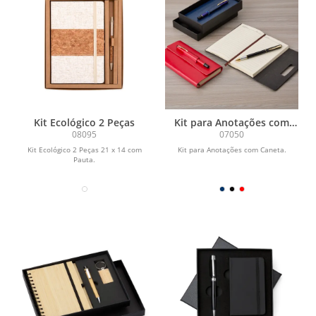
Kit Ecológico 2 Peças
Kit para Anotações com
Caneta
08095
07050
Kit Ecológico 2 Peças 21 x 14 com
Kit para Anotações com Caneta.
Pauta.