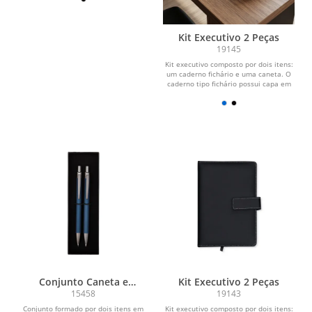
Kit Executivo 2 Peças
19145
Kit executivo composto por dois itens:
um caderno fichário e uma caneta. O
caderno tipo fichário possui capa em
couro...
Conjunto Caneta e
Kit Executivo 2 Peças
Lapiseira Metal
15458
19143
Conjunto formado por dois itens em
Kit executivo composto por dois itens: