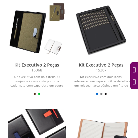
Kit Executivo 2 Peças
Kit Executivo 2 Peças
15368
15367
Kit executivo com dois itens. O
Kit executivo com dois itens:
conjunto é composto por uma
caderneta com capa em PU e detalhes
caderneta com capa dura em couro
em relevo, marca-páginas em fita de
sintético revestido com fibra...
cetim e cerca de 80...