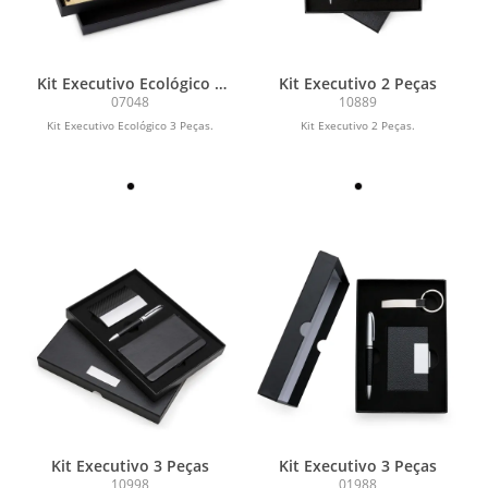
Kit Executivo Ecológico 3
Kit Executivo 2 Peças
Peças
07048
10889
Kit Executivo Ecológico 3 Peças.
Kit Executivo 2 Peças.
Kit Executivo 3 Peças
Kit Executivo 3 Peças
10998
01988