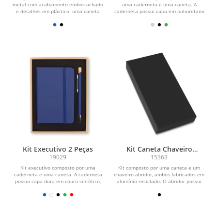
metal com acabamento emborrachado
uma caderneta e uma caneta. A
e detalhes em plástico: uma caneta
caderneta possui capa em poliuretano
com acionamento por...
(PU), aba com...
Kit Executivo 2 Peças
Kit Caneta Chaveiro
Alumínio
19029
15363
Kit executivo composto por uma
Kit composto por uma caneta e um
caderneta e uma caneta. A caderneta
chaveiro abridor, ambos fabricados em
possui capa dura em couro sintético,
alumínio reciclado. O abridor possui
marca-páginas em...
formato de pé...