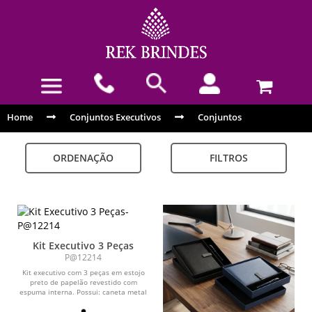
Home
Conjuntos Executivos
Conjuntos
ORDENAÇÃO
FILTROS
Kit Executivo 3 Peças
P@12214
Kit executivo com 3 peças em estojo
preto de papelão revestido com
espuma interna. Possui: caneta metal
brilhante com...