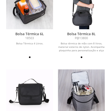
Bolsa Térmica 6L
Bolsa Térmica 8L
18503
P@13800
Bolsa Térmica 4 Litros.
Bolsa térmica de mão com 8 litros,
material externo de nylon. Acompanha
plaquinha para personalização e alça
com gancho...