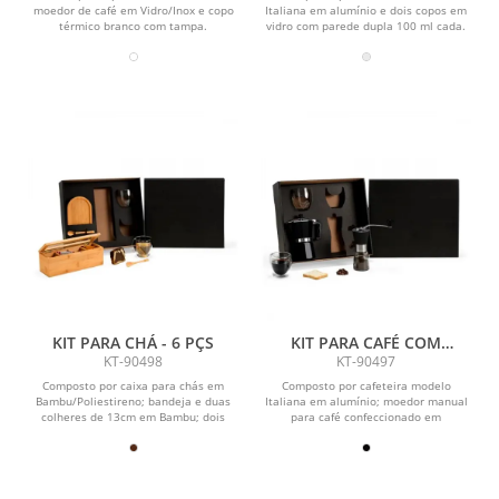
moedor de café em Vidro/Inox e copo
Italiana em alumínio e dois copos em
térmico branco com tampa.
vidro com parede dupla 100 ml cada.
KIT PARA CHÁ - 6 PÇS
KIT PARA CAFÉ COM
MOEDOR - 4 PÇS
KT-90498
KT-90497
Composto por caixa para chás em
Composto por cafeteira modelo
Bambu/Poliestireno; bandeja e duas
Italiana em alumínio; moedor manual
colheres de 13cm em Bambu; dois
para café confeccionado em
copos em vidro com...
Vidro/Inox; dois copos em...