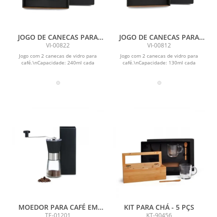
JOGO DE CANECAS PARA
JOGO DE CANECAS PARA
CAFÉ - 2 PÇS - 240ML
CAFÉ - 2 PÇS - 130ML
VI-00822
VI-00812
Jogo com 2 canecas de vidro para
Jogo com 2 canecas de vidro para
café.\nCapacidade: 240ml cada
café.\nCapacidade: 130ml cada
MOEDOR PARA CAFÉ EM
KIT PARA CHÁ - 5 PÇS
VIDRO / INOX
TE-01201
KT-90456