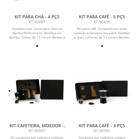
KIT PARA CHÁ - 4 PÇS
KIT PARA CAFÉ - 5 PÇS
KT-90487
KT-90438
Composto por Caixa para chás em
Kit para café. Composto por duas
Bambu/Poliestireno; Bandeja em
canecas americano em vidro; bandeja
Bambu; Colher de 13 cm em Bambu e
e duas colheres de 13 cm em Bambu.
caneca em cerâmica...
KIT CAFETEIRA, MOEDOR E
KIT PARA CAFÉ - 3 PÇS
COPO TÉRMICO - 3 PÇS
KT-90507
KT-90502
Kit composto por cafeteira italiana;
Composto por cafeteira modelo