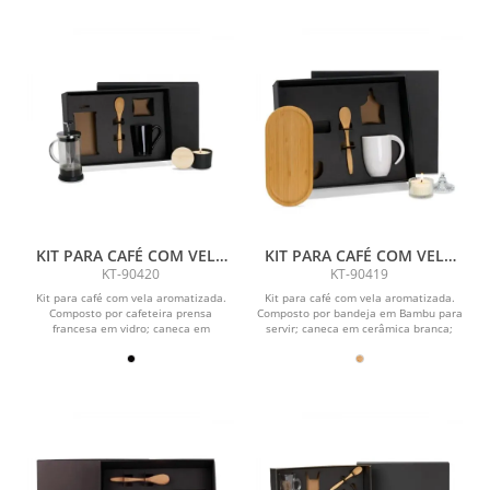
KIT PARA CAFÉ COM VELA
KIT PARA CAFÉ COM VELA
AROMATIZADA - 4 PÇS
AROMATIZADA - 4 PÇS
KT-90420
KT-90419
Kit para café com vela aromatizada.
Kit para café com vela aromatizada.
Composto por cafeteira prensa
Composto por bandeja em Bambu para
francesa em vidro; caneca em
servir; caneca em cerâmica branca;
cerâmica preta; colher de...
colher em Bambu...