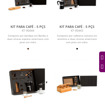
KIT PARA CAFÉ - 5 PÇS
KIT PARA CAFÉ - 5 PÇS
KT-90444
KT-90443
Composto por bandeja em Bambu e
Composto por cafeteira italiana em
duas xícaras express americano com
alumínio e duas xícaras americano
pires em vidro.
com pires em vidro.