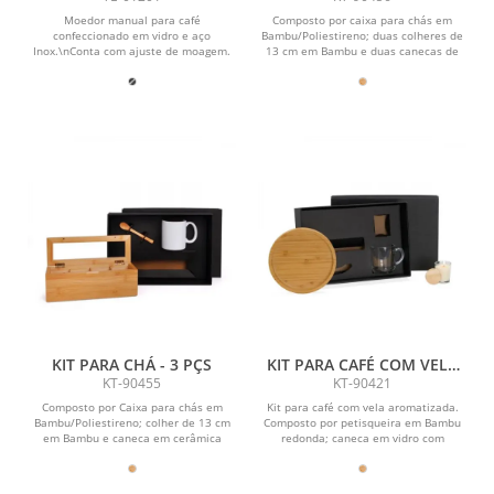
Moedor manual para café
Composto por caixa para chás em
confeccionado em vidro e aço
Bambu/Poliestireno; duas colheres de
Inox.\nConta com ajuste de moagem.
13 cm em Bambu e duas canecas de
vidro com capacidade...
KIT PARA CHÁ - 3 PÇS
KIT PARA CAFÉ COM VELA
AROMATIZADA - 3 PÇS
KT-90455
KT-90421
Composto por Caixa para chás em
Kit para café com vela aromatizada.
Bambu/Poliestireno; colher de 13 cm
Composto por petisqueira em Bambu
em Bambu e caneca em cerâmica
redonda; caneca em vidro com
branca.\nNão acompanha...
capacidade de 300 ml e...