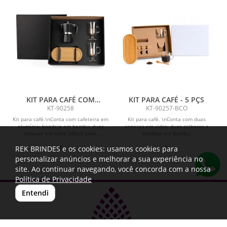
KIT PARA CAFÉ COM
KIT PARA CAFÉ - 5 PÇS
CAFETEIRA ITALIANA - 4 PÇS
KT-90258
KT-90257-BCO
Kit para café.\nConta com cafeteira em
Kit para café. \nConta com duas
alumínio; bandeja em bambu; duas
canecas em vidro; duas colheres e
canecas em vidro 240ml cada.
bandeja em Bambu.
REK BRINDES e os cookies: usamos cookies para
personalizar anúncios e melhorar a sua experiência no
site. Ao continuar navegando, você concorda com a nossa
Política de Privacidade
Entendi