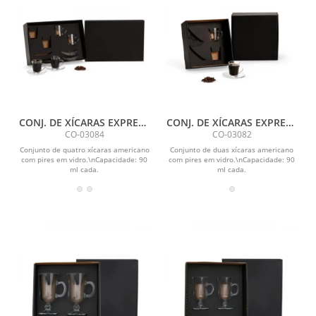
CONJ. DE XÍCARAS EXPRESS
CONJ. DE XÍCARAS EXPRESS
C/ PIRES - 4 PÇS
C/ PIRES - 2 PÇS
CO-03084
CO-03082
Conjunto de quatro xícaras americano
Conjunto de duas xícaras americano
com pires em vidro.\nCapacidade: 90
com pires em vidro.\nCapacidade: 90
ml cada.
ml cada.