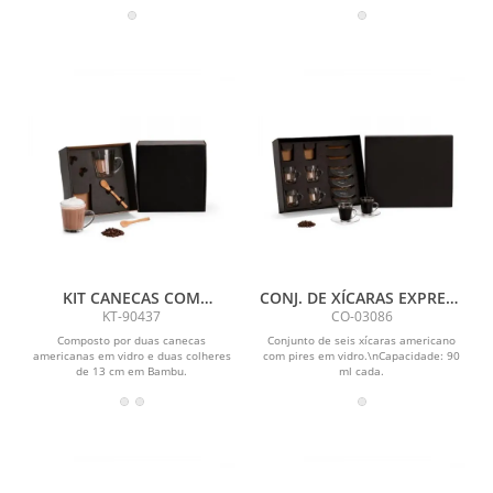
colheres de 13 cm em...
colher de 18 cm em...
KIT CANECAS COM
CONJ. DE XÍCARAS EXPRESS
COLHERES - 4 PÇS
C/ PIRES - 6 PÇS
KT-90437
CO-03086
Composto por duas canecas
Conjunto de seis xícaras americano
americanas em vidro e duas colheres
com pires em vidro.\nCapacidade: 90
de 13 cm em Bambu.
ml cada.