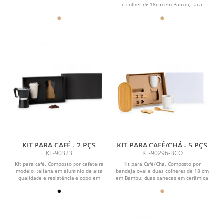
e colher de 18cm em Bambu; faca
em...
KIT PARA CAFÉ - 2 PÇS
KIT PARA CAFÉ/CHÁ - 5 PÇS
KT-90323
KT-90296-BCO
Kit para café. Composto por cafeteira
Kit para Café/Chá. Composto por
modelo Italiana em alumínio de alta
bandeja oval e duas colheres de 18 cm
qualidade e resistência e copo em
em Bambu; duas canecas em cerâmica
Fibra de...
branca com 350...