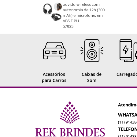
ouvido wireless com
autonomia de 12h (300
mAh) e microfone, em
ABS E PU
57935
Acessórios
Caixas de
Carregad
para Carros
Som
Atendim
WHATSA
(11) 91438
TELEFO
(11) 91438