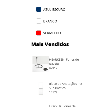
AZUL ESCURO
BRANCO
VERMELHO
Mais Vendidos
AZUL
VERDE
HEARKEEN. Fones de
ouvido
AZUL E PRETO
97919
Bloco de Anotações Pet
Sublimático
14172
HOPPER. Fones de