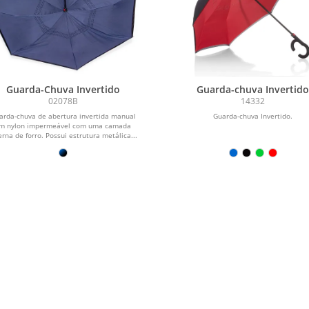
Guarda-Chuva Invertido
Guarda-chuva Invertid
02078B
14332
arda-chuva de abertura invertida manual
Guarda-chuva Invertido.
m nylon impermeável com uma camada
erna de forro. Possui estrutura metálica...