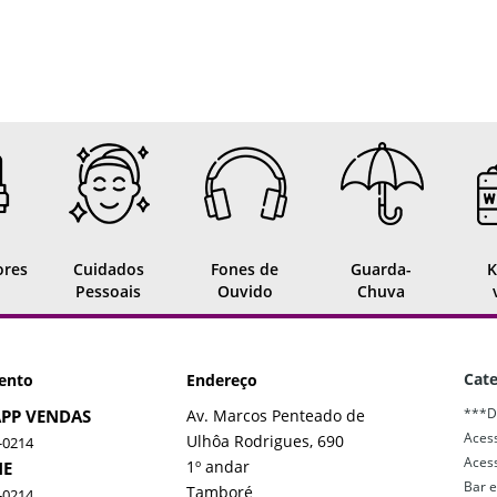
ores
Cuidados
Fones de
Guarda-
K
Pessoais
Ouvido
Chuva
Cate
ento
Endereço
***D
PP VENDAS
Av. Marcos Penteado de
Acess
Ulhôa Rodrigues, 690
-0214
Acess
1º andar
NE
Bar e
Tamboré
-0214