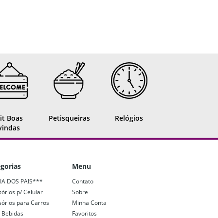
it Boas
Petisqueiras
Relógios
vindas
gorias
Menu
IA DOS PAIS***
Contato
órios p/ Celular
Sobre
órios para Carros
Minha Conta
 Bebidas
Favoritos