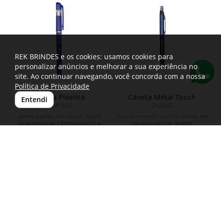
REK BRINDES e os cookies: usamos cookies para
personalizar anúncios e melhorar a sua experiência no
site. Ao continuar navegando, você concorda com a nossa
Política de Privacidade
Caneta Plástica
Caneta Metal Touch
Entendi
P@K1410
09266B
Caneta plástica com tampa. Possui
Caneta em metal com clip e ponta em
carga em gel de 0.5mm apagável a
plástico, além de detalhe
partir do uso da borracha térmica fixa
emborrachado no topo para interação
à ponteira.
com dispositivos de...