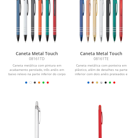
Caneta Metal Touch
Caneta Metal Touch
08161TD
08161TE
Caneta metálica com pintura em
Caneta metálica com ponteira em
acabamento perolado, três anéis em
plástico, além de detalhes na parte
baixo relevo na parte inferior do corpo
inferior com dois anéis prateados e
e ponteira em...
topo...