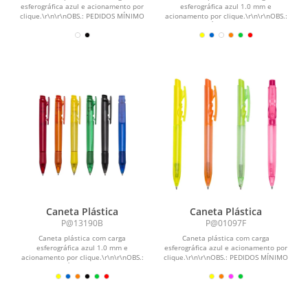
esferográfica azul e acionamento por
esferográfica azul 1.0 mm e
clique.\r\n\r\nOBS.: PEDIDOS MÍNIMO
acionamento por clique.\r\n\r\nOBS.:
DE 50 PEÇAS!
PEDIDOS MÍNIMO DE 50 PEÇAS!
Caneta Plástica
Caneta Plástica
P@13190B
P@01097F
Caneta plástica com carga
Caneta plástica com carga
esferográfica azul 1.0 mm e
esferográfica azul e acionamento por
acionamento por clique.\r\n\r\nOBS.:
clique.\r\n\r\nOBS.: PEDIDOS MÍNIMO
PEDIDOS MÍNIMO DE 50 PEÇAS!
DE 50 PEÇAS!