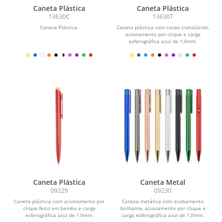
Caneta Plástica
Caneta Plástica
13630C
13630T
Caneta Plástica.
Caneta plástica com corpo translúcido,
acionamento por clique e carga
esferográfica azul de 1,0mm.
Caneta Plástica
Caneta Metal
09229
09230
Caneta plástica com acionamento por
Caneta metálica com acabamento
clique feito em bambu e carga
brilhante, acionamento por clique e
esferográfica azul de 1,0mm.
carga esferográfica azul de 1,0mm.