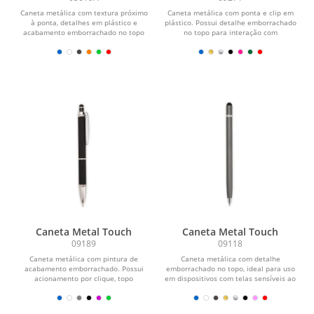
Caneta metálica com textura próximo
Caneta metálica com ponta e clip em
à ponta, detalhes em plástico e
plástico. Possui detalhe emborrachado
acabamento emborrachado no topo
no topo para interação com
para o uso em...
dispositivos de...
Caneta Metal Touch
Caneta Metal Touch
09189
09118
Caneta metálica com pintura de
Caneta metálica com detalhe
acabamento emborrachado. Possui
emborrachado no topo, ideal para uso
acionamento por clique, topo
em dispositivos com telas sensíveis ao
emborrachado para uso em...
toque. Possui...