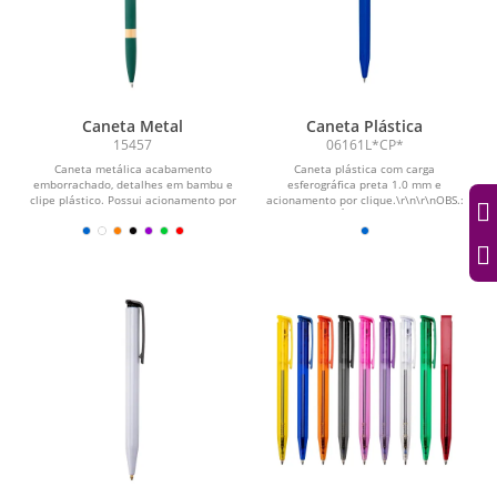
Caneta Metal
Caneta Plástica
15457
06161L*CP*
Caneta metálica acabamento
Caneta plástica com carga
emborrachado, detalhes em bambu e
esferográfica preta 1.0 mm e
clipe plástico. Possui acionamento por
acionamento por clique.\r\n\r\nOBS.:
clique e carga...
PEDIDOS MÍNIMO DE 50 PEÇAS!