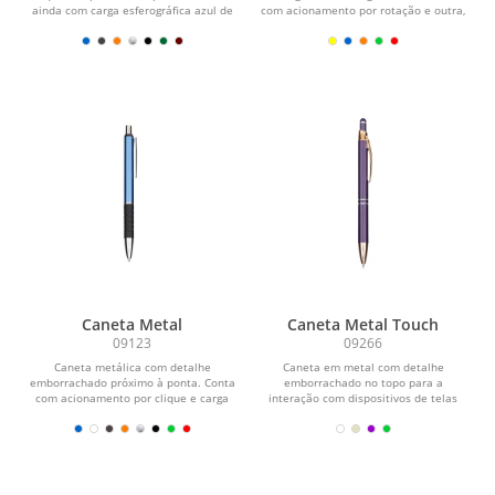
ainda com carga esferográfica azul de
com acionamento por rotação e outra,
1,0 mm.
na parte...
Caneta Metal
Caneta Metal Touch
09123
09266
Caneta metálica com detalhe
Caneta em metal com detalhe
emborrachado próximo à ponta. Conta
emborrachado no topo para a
com acionamento por clique e carga
interação com dispositivos de telas
esferográfica azul de...
sensíveis ao toque. Conta com...