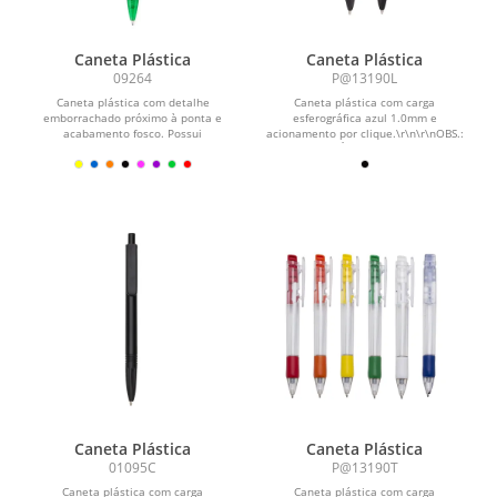
Caneta Plástica
Caneta Plástica
09264
P@13190L
Caneta plástica com detalhe
Caneta plástica com carga
emborrachado próximo à ponta e
esferográfica azul 1.0mm e
acabamento fosco. Possui
acionamento por clique.\r\n\r\nOBS.:
acionamento por clique e carga...
PEDIDOS MÍNIMO DE 50 PEÇAS!
Caneta Plástica
Caneta Plástica
01095C
P@13190T
Caneta plástica com carga
Caneta plástica com carga