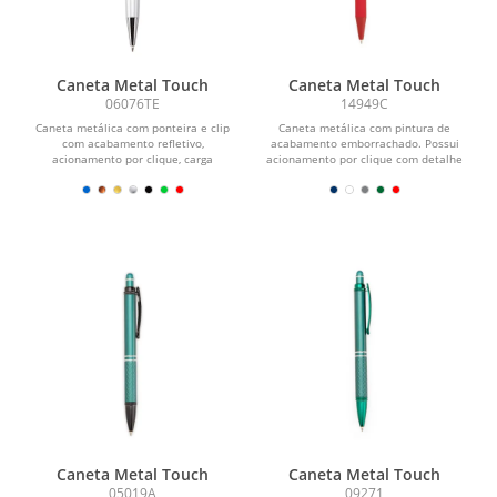
Caneta Metal Touch
Caneta Metal Touch
06076TE
14949C
Caneta metálica com ponteira e clip
Caneta metálica com pintura de
com acabamento refletivo,
acabamento emborrachado. Possui
acionamento por clique, carga
acionamento por clique com detalhe
esferográfica azul de 1,0 mm e...
emborrachado no topo para...
Caneta Metal Touch
Caneta Metal Touch
05019A
09271