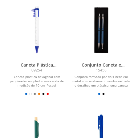
Caneta Plástica
Conjunto Caneta e
Paquímetro
Lapiseira Metal
09254
15458
Caneta plástica hexagonal com
Conjunto formado por dois itens em
paquímetro acoplado com escala de
metal com acabamento emborrachado
medição de 10 cm. Possui
e detalhes em plástico: uma caneta
acionamento por clique e carga...
com acionamento por...