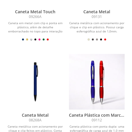
Caneta Metal Touch
Caneta Metal
09266A
09131
Caneta em metal com clip e ponta em
Caneta metálica com acionamento por
plástico, além de detalhe
clique e clip em plástico. Possui carga
emborrachado no topo para interação
esferográfica azul de 1,0mm.
com dispositivos de...
Caneta Metal
Caneta Plástica com Marca-
Texto
08268A
09112
Caneta metálica com acionamento por
Caneta plástica com ponta dupla: uma
clique e clip feitos em plástico. Conta
esferográfica de carga azul de 1.0 mm