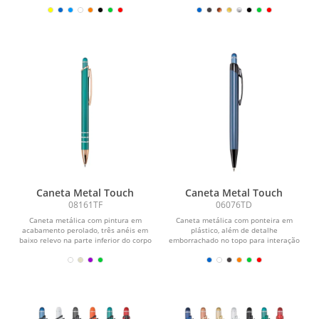
Caneta Metal Touch
Caneta Metal Touch
08161TF
06076TD
Caneta metálica com pintura em
Caneta metálica com ponteira em
acabamento perolado, três anéis em
plástico, além de detalhe
baixo relevo na parte inferior do corpo
emborrachado no topo para interação
e ponteira em...
com dispositivos de telas...