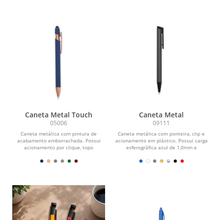
Caneta Metal Touch
Caneta Metal
05006
09111
Caneta metálica com pintura de
Caneta metálica com ponteira, clip e
acabamento emborrachada. Possui
acionamento em plástico. Possui carga
acionamento por clique, topo
esferográfica azul de 1,0mm e
emborrachado para uso em...
acionamento por...