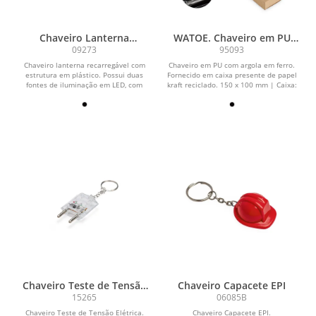
Chaveiro Lanterna
WATOE. Chaveiro em PU
Recarregável
com argola
09273
95093
Chaveiro lanterna recarregável com
Chaveiro em PU com argola em ferro.
estrutura em plástico. Possui duas
Fornecido em caixa presente de papel
fontes de iluminação em LED, com
kraft reciclado. 150 x 100 mm | Caixa:
quatro níveis de...
35 x 12 x...
Chaveiro Teste de Tensão
Chaveiro Capacete EPI
Elétrica
15265
06085B
Chaveiro Teste de Tensão Elétrica.
Chaveiro Capacete EPI.