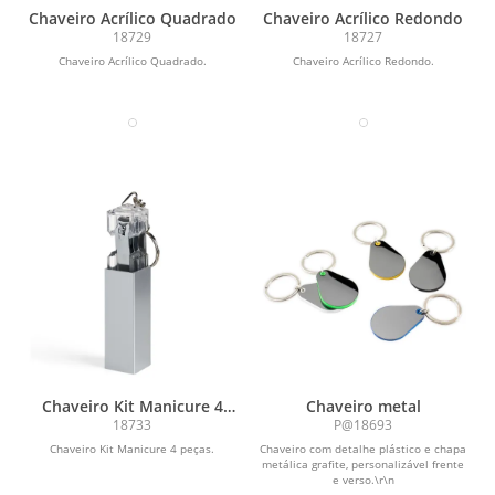
Chaveiro Acrílico Quadrado
Chaveiro Acrílico Redondo
18729
18727
Chaveiro Acrílico Quadrado.
Chaveiro Acrílico Redondo.
Chaveiro Kit Manicure 4
Chaveiro metal
peças
18733
P@18693
Chaveiro Kit Manicure 4 peças.
Chaveiro com detalhe plástico e chapa
metálica grafite, personalizável frente
e verso.\r\n