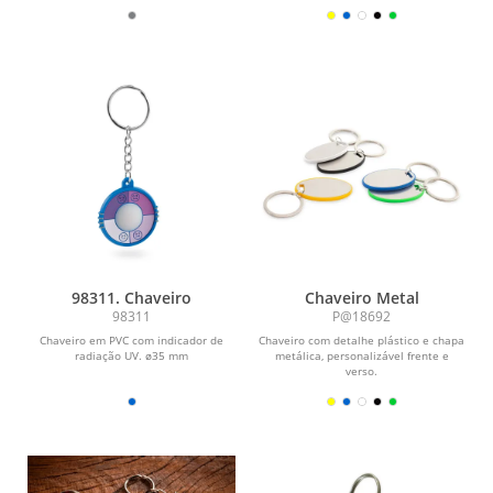
98311. Chaveiro
Chaveiro Metal
98311
P@18692
Chaveiro em PVC com indicador de
Chaveiro com detalhe plástico e chapa
radiação UV. ø35 mm
metálica, personalizável frente e
verso.