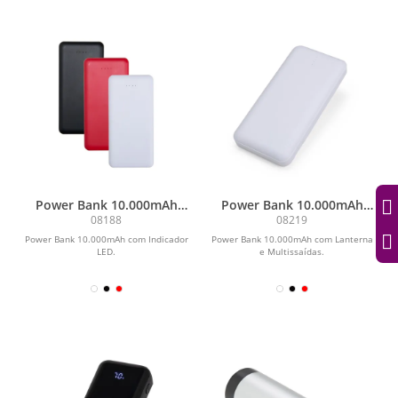
Power Bank 10.000mAh
Power Bank 10.000mAh
com Indicador LED
com Lanterna e
08188
08219
Multissaídas
Power Bank 10.000mAh com Indicador
Power Bank 10.000mAh com Lanterna
LED.
e Multissaídas.