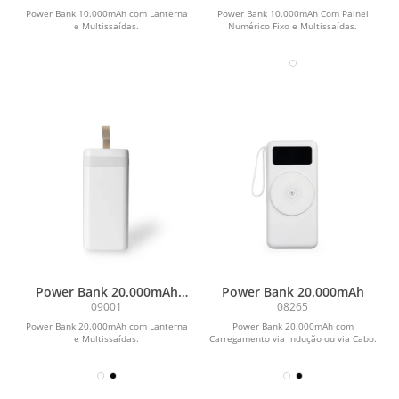
Multissaídas
Power Bank 10.000mAh com Lanterna
Power Bank 10.000mAh Com Painel
e Multissaídas.
Numérico Fixo e Multissaídas.
Power Bank 20.000mAh
Power Bank 20.000mAh
com Lanterna e
09001
08265
Multissaídas
Power Bank 20.000mAh com Lanterna
Power Bank 20.000mAh com
e Multissaídas.
Carregamento via Indução ou via Cabo.