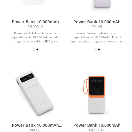
Power Bank 10.000mAh
Power Bank 10.000mAh
com Painel de LED
com Carregamento via
E@09312
09145
Indução ou via Cabo
Power bank Ankoo. Apresenta
Power Bank em plástico com
capacidade de 10.000 mAh e cabo
capacidade de 10.000mAh. Possui
integrado com saída USB-C para
quatro cabos integrados com saídas
recarga de dispositivos...
para Lightning, USB-C,...
Power Bank 10.000mAh
Power Bank 10.000mAh
com Lanterna e
08009
P@09017