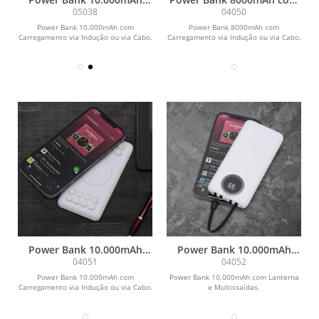
com Carregamento via
Carregamento via Indução
05038
04050
Indução ou via Cabo
ou via Cabo
Power Bank 10.000mAh com
Power Bank 8000mAh com
Carregamento via Indução ou via Cabo.
Carregamento via Indução ou via Cabo.
Power Bank 10.000mAh
Power Bank 10.000mAh
com Carregamento via
com Lanterna e
04051
04052
Indução ou via Cabo
Multissaídas
Power Bank 10.000mAh com
Power Bank 10.000mAh com Lanterna
Carregamento via Indução ou via Cabo.
e Multissaídas.