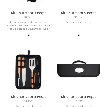
Kit Churrasco 3 Peças
Kit Churrasco 5 Peças
18891A
08217
Kit churrasco formado por três itens
Kit Churrasco 5 Peças.
em inox e detalhes em madeira: faca
de 8 polegadas, um garfo de duas
pontas e um...
Kit Churrasco 4 Peças
Kit Churrasco 4 Peças
08199
18894
Kit Churrasco 4 Peças.
Kit Churrasco 4 Peças.