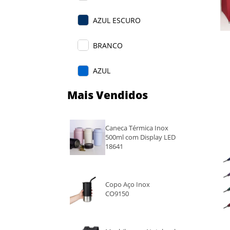
AZUL ESCURO
BRANCO
AZUL
Mais Vendidos
ROXO
VERDE
Caneca Térmica Inox
500ml com Display LED
VERMELHO
18641
LARANJA
Copo Aço Inox
CO9150
ROXO ESCURO
MARROM