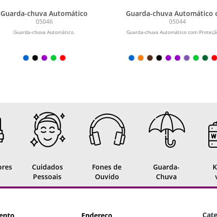
Guarda-chuva Automático
Guarda-chuva Automático
Proteção UV
05046
05044
Guarda-chuva Automático.
Guarda-chuva Automático com Proteçã
ores
Cuidados
Fones de
Guarda-
K
Pessoais
Ouvido
Chuva
Cate
ento
Endereço