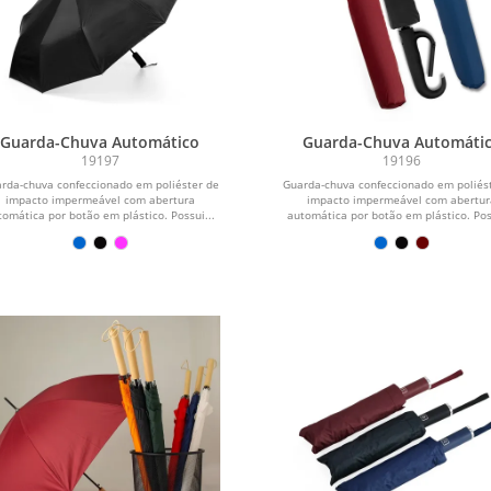
Guarda-Chuva Automático
Guarda-Chuva Automáti
19197
19196
rda-chuva confeccionado em poliéster de
Guarda-chuva confeccionado em poliés
impacto impermeável com abertura
impacto impermeável com abertur
tomática por botão em plástico. Possui...
automática por botão em plástico. Poss