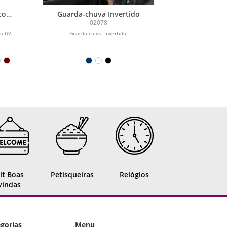
 com
Guarda-chuva Invertido
02078
o UV.
Guarda-chuva Invertido.
it Boas
Petisqueiras
Relógios
vindas
gorias
Menu