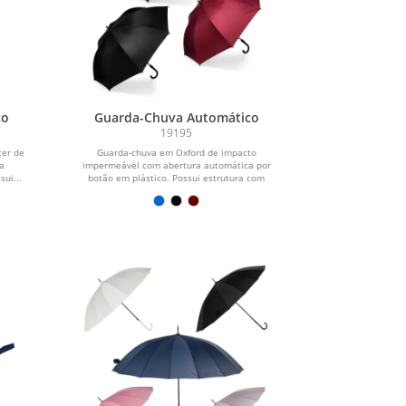
co
Guarda-Chuva Automático
19195
ter de
Guarda-chuva em Oxford de impacto
a
impermeável com abertura automática por
ui...
botão em plástico. Possui estrutura com
haste...