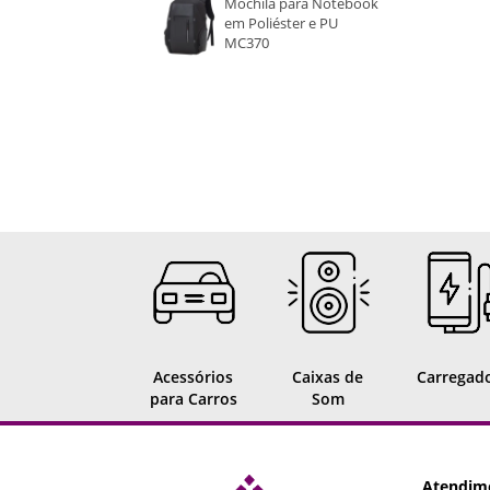
Mochila para Notebook
em Poliéster e PU
VINHO
MC370
VERDE ESCURO
ROSA
Acessórios
Caixas de
Carregad
para Carros
Som
Atendim