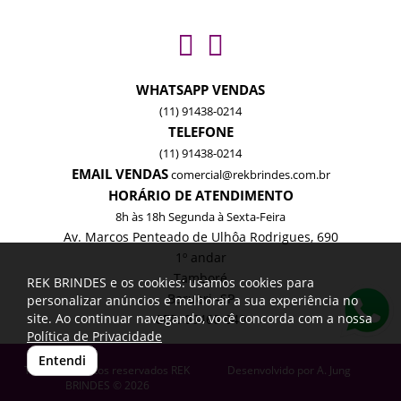
WHATSAPP VENDAS
(11) 91438-0214
TELEFONE
(11) 91438-0214
EMAIL VENDAS
comercial@rekbrindes.com.br
HORÁRIO DE ATENDIMENTO
8h às 18h Segunda à Sexta-Feira
Av. Marcos Penteado de Ulhôa Rodrigues, 690
1º andar
Tamboré
REK BRINDES e os cookies: usamos cookies para
Barueri -SP
personalizar anúncios e melhorar a sua experiência no
site. Ao continuar navegando, você concorda com a nossa
CEP: 06460-040
Política de Privacidade
Entendi
Todos os direitos reservados REK
Desenvolvido por
A. Jung
BRINDES © 2026