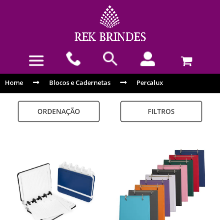
Home
Blocos e Cadernetas
Percalux
ORDENAÇÃO
FILTROS