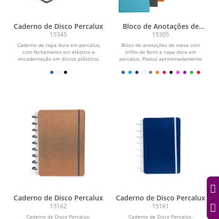
Caderno de Disco Percalux
Bloco de Anotações de
Mesa
15345
15305
Caderno de capa dura em percalux,
Bloco de anotações de mesa com
com fechamento em elástico e
trilho de ferro e capa dura em
encadernação em discos plásticos
percalux. Possui aproximadamente
reposicionáveis, que...
150 folhas brancas sem...
Caderno de Disco Percalux
Caderno de Disco Percalux
15162
15161
Caderno de Disco Percalux.
Caderno de Disco Percalux.