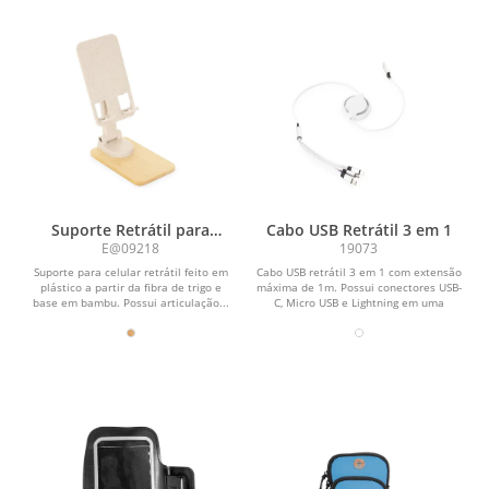
Suporte Retrátil para
Cabo USB Retrátil 3 em 1
Celular
E@09218
19073
Suporte para celular retrátil feito em
Cabo USB retrátil 3 em 1 com extensão
plástico a partir da fibra de trigo e
máxima de 1m. Possui conectores USB-
base em bambu. Possui articulação...
C, Micro USB e Lightning em uma
extremidade e...