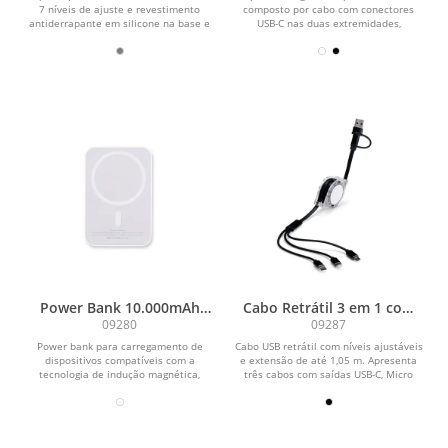
7 níveis de ajuste e revestimento
composto por cabo com conectores
antiderrapante em silicone na base e
USB-C nas duas extremidades,
na área de...
adaptadores para...
Power Bank 10.000mAh
Cabo Retrátil 3 em 1 com
com Carregamento via
Adaptador
09280
09287
Indução
Power bank para carregamento de
Cabo USB retrátil com níveis ajustáveis
dispositivos compatíveis com a
e extensão de até 1,05 m. Apresenta
tecnologia de indução magnética,
três cabos com saídas USB-C, Micro
estrutura em plástico,...
USB e...