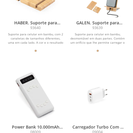
HABER. Suporte para
GALEN. Suporte para
celular com duas canaletas
celular em bambu,
93640
93639
de tamanhos diferentes,
desmontável em duas
Suporte para celular em bambu, com 2
Suporte para celular em bambu,
em bambu
partes
canaletas de tamanhos diferentes,
desmontável em duas partes. Contém
uma em cada lado. A cor e o resultado
um orifício que lhe permite carregar o
da impressão...
seu celular...
Power Bank 10.000mAh
Carregador Turbo Com 3
com Lanterna e
Portas
08009
09004