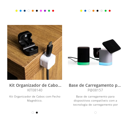
Kit Organizador de Cabos
Base de Carregamento por
com Fecho Magnético
Indução
KIT08140
P@08157
Kit Organizador de Cabos com Fecho
Base de carregamento para
Magnético.
dispositivos compatíveis com a
tecnologia de carregamento por
indução (QI). Possui estrutura em...