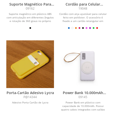
Suporte Magnético Para
Cordão para Celular
Celular
Poliéster
09162
19048
Suporte magnético em plástico ABS
Cordão com alça ajustável para celular
com articulação em diferentes ângulos
feito em poliéster. O acessório é
e rotação de 360 graus no próprio
fixado a um cartão retangular em
eixo....
poliéster...
Porta-Cartão Adesivo Lycra
Power Bank 10.000mAh
com Carregamento via
P@14344
09145
Indução ou via Cabo
Adesivo Porta Cartão de Lycra
Power Bank em plástico com
capacidade de 10.000mAh. Possui
quatro cabos integrados com saídas