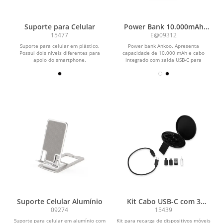
Suporte para Celular
Power Bank 10.000mAh
com Painel de LED
15477
E@09312
Suporte para celular em plástico.
Power bank Ankoo. Apresenta
Possui dois níveis diferentes para
capacidade de 10.000 mAh e cabo
apoio do smartphone.
integrado com saída USB-C para
recarga de dispositivos...
Suporte Celular Alumínio
Kit Cabo USB-C com 3
Adaptadores
09274
15439
Suporte para celular em alumínio com
Kit para recarga de dispositivos móveis