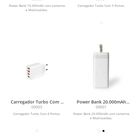
Multissaídas
Power Bank 10.000mAh com Lanterna
Carregador Turbo Com 3 Portas.
e Multissaídas.
Carregador Turbo Com 4
Power Bank 20.000mAh
Portas
com Lanterna e
09003
09001
Multissaídas
Carregador Turbo Com 4 Portas.
Power Bank 20.000mAh com Lanterna
e Multissaídas.