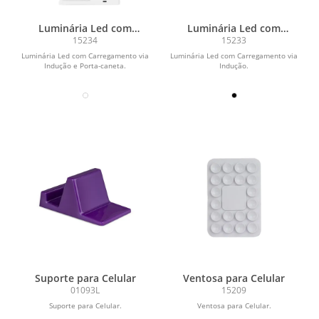
Luminária Led com
Luminária Led com
Carregamento via Indução
Carregamento via Indução
15234
15233
e Porta-caneta
Luminária Led com Carregamento via
Luminária Led com Carregamento via
Indução e Porta-caneta.
Indução.
Suporte para Celular
Ventosa para Celular
01093L
15209
Suporte para Celular.
Ventosa para Celular.