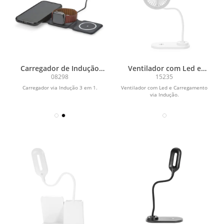
Carregador de Indução
Ventilador com Led e
Triplo
Carregamento via Indução
08298
15235
Carregador via Indução 3 em 1.
Ventilador com Led e Carregamento
via Indução.