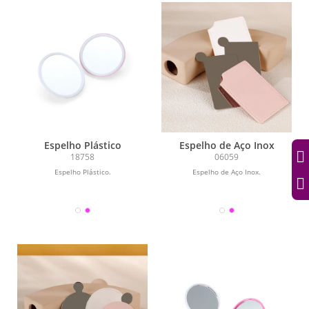
Espelho Plástico
Espelho de Aço Inox
18758
06059
Espelho Plástico.
Espelho de Aço Inox.