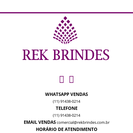
WHATSAPP VENDAS
(11) 91438-0214
TELEFONE
(11) 91438-0214
EMAIL VENDAS
comercial@rekbrindes.com.br
HORÁRIO DE ATENDIMENTO