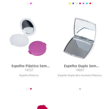
Espelho Plástico Sem
Espelho Duplo Sem
Aumento
Aumento Plástico
14727
18607
Espelho Plástico.
Espelho Duplo Sem Aumento Plástico.