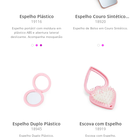
Espelho Plástico
Espelho Couro Sintético
Retangular de Bolso
19116
18920
Espelho portátil com moldura em
Espelho de Bolso em Couro Sintético.
plástico ABS e abertura lateral
deslizante. Acompanha mosquetão
metálico com adereços.
Espelho Duplo Plástico
Escova com Espelho
18945
18919
Espelho Duplo Plástico.
Escova com Espelho.