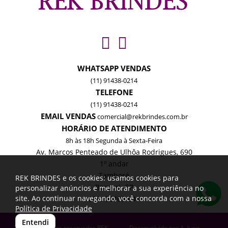
WHATSAPP VENDAS
(11) 91438-0214
TELEFONE
(11) 91438-0214
EMAIL VENDAS
comercial@rekbrindes.com.br
HORÁRIO DE ATENDIMENTO
8h às 18h Segunda à Sexta-Feira
Av. Marcos Penteado de Ulhôa Rodrigues, 690
1º andar
Tamboré
REK BRINDES e os cookies: usamos cookies para
Barueri -SP
personalizar anúncios e melhorar a sua experiência no
site. Ao continuar navegando, você concorda com a nossa
CEP: 06460-040
Política de Privacidade
Entendi
Todos os direitos reservados REK
Desenvolvido por
A. Jung