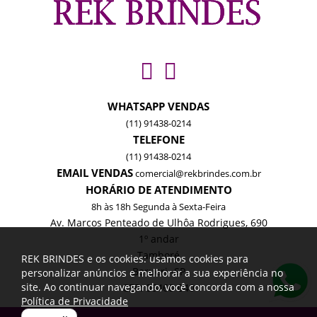
WHATSAPP VENDAS
(11) 91438-0214
TELEFONE
(11) 91438-0214
EMAIL VENDAS
comercial@rekbrindes.com.br
HORÁRIO DE ATENDIMENTO
8h às 18h Segunda à Sexta-Feira
Av. Marcos Penteado de Ulhôa Rodrigues, 690
1º andar
Tamboré
REK BRINDES e os cookies: usamos cookies para
Barueri -SP
personalizar anúncios e melhorar a sua experiência no
site. Ao continuar navegando, você concorda com a nossa
CEP: 06460-040
Política de Privacidade