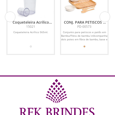
Coqueteleira Acrílico
CONJ. PARA PETISCOS E
565ml
PATÊS EM BAMBU/FIBRA
15021
PD-00573
DE BAMBU-5 PÇS
Coqueteleira Acrílico 565ml.
Conjunto para petiscos e patês em
Bambu/Fibra de bambu.\nAcompanha
a
dois potes em fibra de bambu, base e
duas espátulas de...