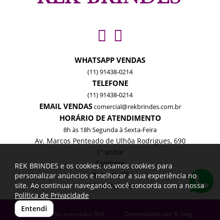
WHATSAPP VENDAS
(11) 91438-0214
TELEFONE
(11) 91438-0214
EMAIL VENDAS
comercial@rekbrindes.com.br
HORÁRIO DE ATENDIMENTO
8h às 18h Segunda à Sexta-Feira
Av. Marcos Penteado de Ulhôa Rodrigues, 690
1º andar
Tamboré
REK BRINDES e os cookies: usamos cookies para
Barueri -SP
personalizar anúncios e melhorar a sua experiência no
site. Ao continuar navegando, você concorda com a nossa
CEP: 06460-040
Política de Privacidade
Entendi
Todos os direitos reservados REK
Desenvolvido por
A. Jung