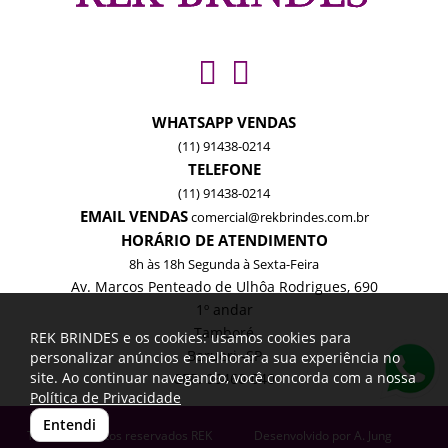
WHATSAPP VENDAS
(11) 91438-0214
TELEFONE
(11) 91438-0214
EMAIL VENDAS
comercial@rekbrindes.com.br
HORÁRIO DE ATENDIMENTO
8h às 18h Segunda à Sexta-Feira
Av. Marcos Penteado de Ulhôa Rodrigues, 690
1º andar
Tamboré
REK BRINDES e os cookies: usamos cookies para
Barueri -SP
personalizar anúncios e melhorar a sua experiência no
site. Ao continuar navegando, você concorda com a nossa
CEP: 06460-040
Política de Privacidade
Entendi
Todos os direitos reservados REK
Desenvolvido por
A. Jung