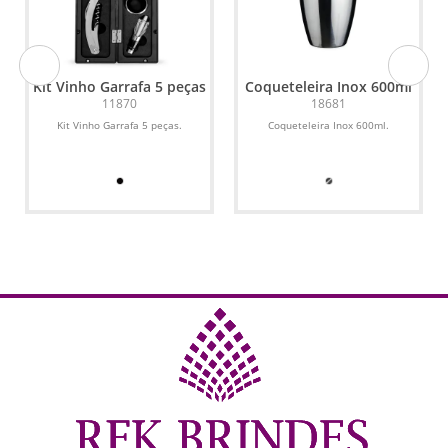
Kit Vinho Garrafa 5 peças
Coqueteleira Inox 600ml
2
11870
18681
Kit Vinho Garrafa 5 peças.
Coqueteleira Inox 600ml.