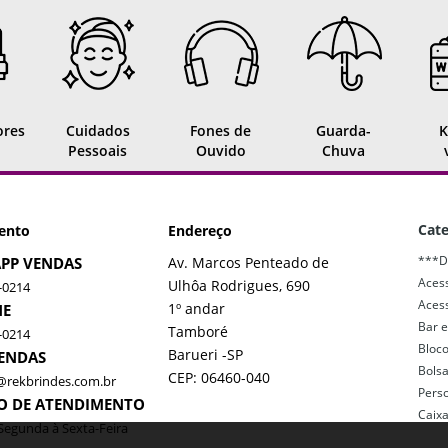
ores
Cuidados
Fones de
Guarda-
K
Pessoais
Ouvido
Chuva
Cate
ento
Endereço
***D
PP VENDAS
Av. Marcos Penteado de
Acess
Ulhôa Rodrigues, 690
-0214
Acess
1º andar
NE
Bar e
Tamboré
-0214
Bloc
Barueri -SP
VENDAS
Bols
CEP: 06460-040
@rekbrindes.com.br
Pers
O DE ATENDIMENTO
Caix
Segunda à Sexta-Feira