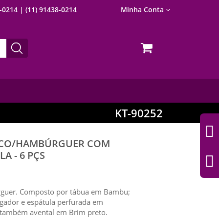
8-0214
| (11) 91438-0214
Minha Conta
KT-90252
SCO/HAMBÚRGUER COM
A - 6 PÇS
rguer. Composto por tábua em Bambu;
pegador e espátula perfurada em
também avental em Brim preto.