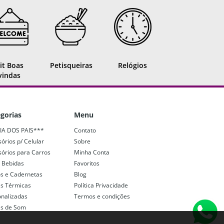
it Boas
Petisqueiras
Relógios
vindas
gorias
Menu
IA DOS PAIS***
Contato
órios p/ Celular
Sobre
órios para Carros
Minha Conta
 Bebidas
Favoritos
os e Cadernetas
Blog
as Térmicas
Política Privacidade
onalizadas
Termos e condições
as de Som