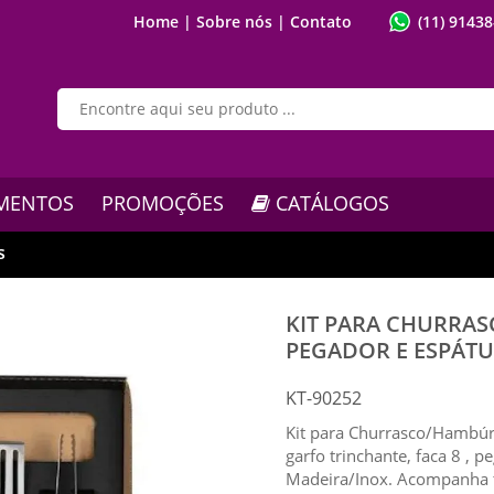
Home |
Sobre nós |
Contato
(11) 9143
MENTOS
PROMOÇÕES
CATÁLOGOS
s
KIT PARA CHURRA
PEGADOR E ESPÁTUL
KT-90252
Kit para Churrasco/Hambú
garfo trinchante, faca 8 , 
Madeira/Inox. Acompanha 