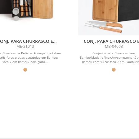
ONJ. PARA CHURRASCO E
CONJ. PARA CHURRASCO 
ISCO EM BAMBU / MADEIRA /
BAMBU / MADEIRA /INOX TEX
ME-21013
MB-04063
INOX - 2 EM 1
3 PÇS
ra Churrasco e Petisco. Acompanha tábua
Conjunto para Churrasco em
três furos e duas espátulas em Bambu;
Bambu/Madeira/Inox.\nAcompanha tá
faca 7 em Bambu/Inox; garfo...
Bambu com sulco; faca 7 em Bambu/I
garfo...