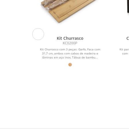
Peças
Kit Churrasco
C
PET
KC0200P
as.
Kit Churrasco com 3 peças: Garfo, Faca com
Kit pa
31,7 cm, ambos com cabos de madeira e
com 
lâminas em aço inox, Tábua de bambu...