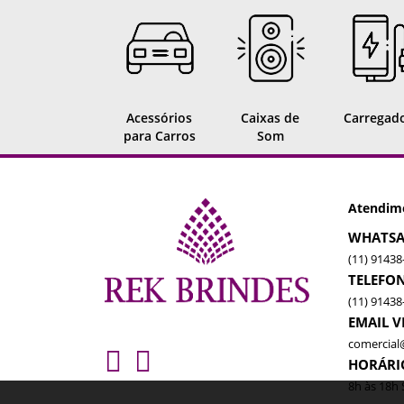
Acessórios
Caixas de
Carregad
para Carros
Som
Atendim
WHATSA
(11) 91438
TELEFO
(11) 91438
EMAIL 
comercial
HORÁRI
8h às 18h 