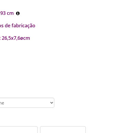
 93 cm
os de fabricação
: 26,5x7,6øcm