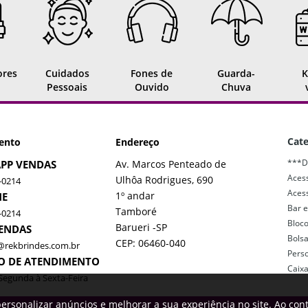
ores
Cuidados
Fones de
Guarda-
K
Pessoais
Ouvido
Chuva
Cate
ento
Endereço
***D
PP VENDAS
Av. Marcos Penteado de
Acess
Ulhôa Rodrigues, 690
-0214
Acess
1º andar
NE
Bar e
Tamboré
-0214
Bloc
Barueri -SP
VENDAS
Bols
CEP: 06460-040
@rekbrindes.com.br
Pers
O DE ATENDIMENTO
Caix
Segunda à Sexta-Feira
ersonalizar anúncios e melhorar a sua experiência no site. Ao con