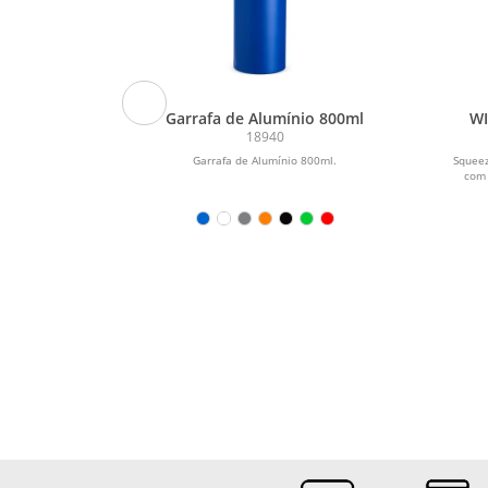
ox 550ml
Garrafa de Alumínio 800ml
WI
bor
18940
550ml.
Garrafa de Alumínio 800ml.
Squeez
com 