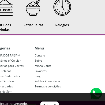
it Boas
Petisqueiras
Relógios
vindas
gorias
Menu
IA DOS PAIS***
Contato
órios p/ Celular
Sobre
órios para Carros
Minha Conta
 Bebidas
Favoritos
os e Cadernetas
Blog
as Térmicas
Política Privacidade
onalizadas
Termos e condições
as de Som
tinuar navegando,