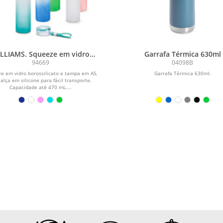
LLIAMS. Squeeze em vidro
Garrafa Térmica 630ml
ossilicato com alça (470 mL)
94669
04098B
e em vidro borossilicato e tampa em AS,
Garrafa Térmica 630ml.
alça em silicone para fácil transporte.
Capacidade até 470 mL....