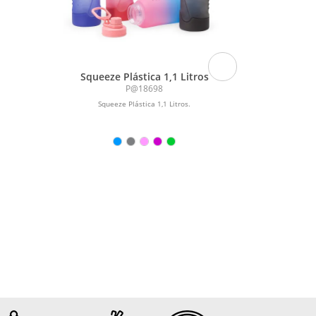
Squeeze Plástica 1,1 Litros
KIT PARA 
P@18698
Squeeze Plástica 1,1 Litros.
Kit para Ca
colher de 18
em Madeira/