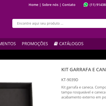
Home |
Sobre nós |
Contato
(11) 9143
MENTOS
PROMOÇÕES
CATÁLOGOS
KIT GARRAFA E CANE
KT-9039D
Kit garrafa e caneca. Comp
tampa rosqueável e caneca
acabamento externo em pol