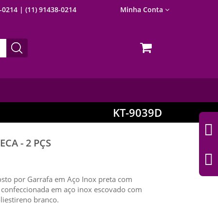
8-0214
| (11) 91438-0214
Minha Conta
KT-9039D
CA - 2 PÇS
osto por Garrafa em Aço Inox preta com
 confeccionada em aço inox escovado com
iestireno branco.