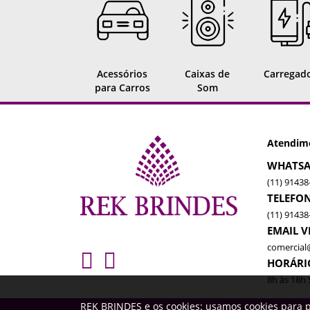
Acessórios
Caixas de
Carregad
para Carros
Som
Atendim
WHATSA
(11) 91438
TELEFO
(11) 91438
EMAIL 
comercial
HORÁRI
8h às 18h 
REK BRINDES e os cookies: usamos cookies para p