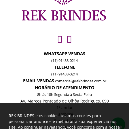
WHATSAPP VENDAS
(11) 91438-0214
TELEFONE
(11) 91438-0214
EMAIL VENDAS
comercial@rekbrindes.com.br
HORÁRIO DE ATENDIMENTO
8h às 18h Segunda à Sexta-Feira
Av. Marcos Penteado de Ulhôa Rodrigues, 690
1º andar
Tamboré
REK BRINDES e os cookies: usamos cookies para
Barueri -SP
personalizar anúncios e melhorar a sua experiência no
site. Ao continuar navegando, você concorda com a nossa
CEP: 06460-040