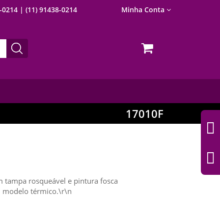
8-0214
| (11) 91438-0214
Minha Conta
17010F
 tampa rosqueável e pintura fosca
m modelo térmico.\r\n