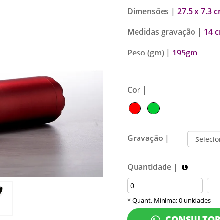
Dimensões |
27.5 x 7.3 
Medidas gravação |
14 c
Peso (gm) |
195gm
Cor |
Gravação |
Quantidade |
* Quant. Mínima: 0 unidades
CONSULTO