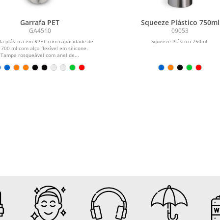
Garrafa PET
Squeeze Plástico 750ml
GA4510
09053
fa plástica em RPET com capacidade de
Squeeze Plástico 750ml.
 700 ml com alça flexível em silicone.
Tampa rosqueável com anel de...