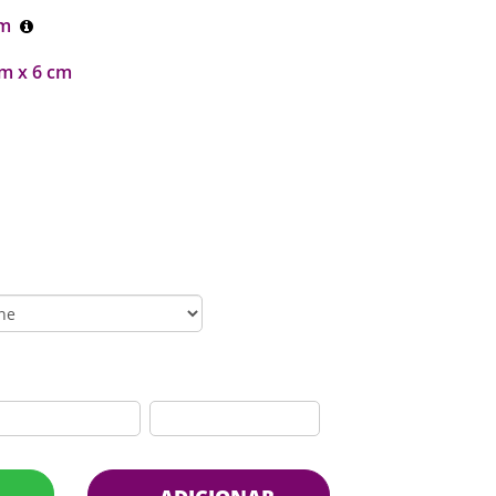
cm
m x 6 cm
R