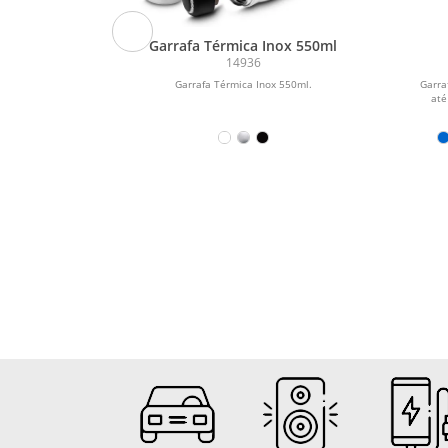
420ml
Garrafa Térmica Inox 550ml
14936
ml.
Garrafa Térmica Inox 550ml.
Garra
até