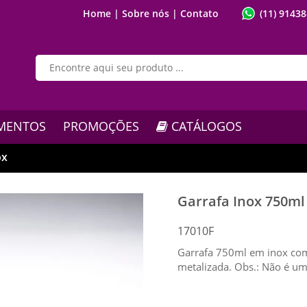
Home |
Sobre nós |
Contato
(11) 9143
MENTOS
PROMOÇÕES
CATÁLOGOS
ox
Garrafa Inox 750ml
17010F
Garrafa 750ml em inox com
metalizada. Obs.: Não é u