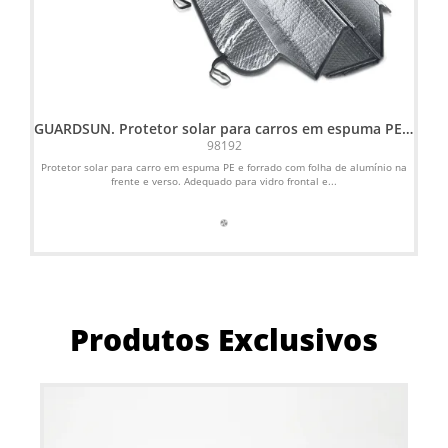
GUARDSUN. Protetor solar para carros em espuma PE e
C
forrado com folha de alumínio
98192
Protetor solar para carro em espuma PE e forrado com folha de alumínio na
Prot
frente e verso. Adequado para vidro frontal e...
Produtos Exclusivos