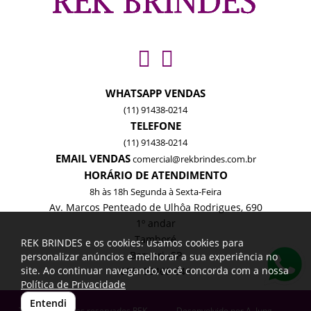
WHATSAPP VENDAS
(11) 91438-0214
TELEFONE
(11) 91438-0214
EMAIL VENDAS
comercial@rekbrindes.com.br
HORÁRIO DE ATENDIMENTO
8h às 18h Segunda à Sexta-Feira
Av. Marcos Penteado de Ulhôa Rodrigues, 690
1º andar
Tamboré
REK BRINDES e os cookies: usamos cookies para
Barueri -SP
personalizar anúncios e melhorar a sua experiência no
site. Ao continuar navegando, você concorda com a nossa
CEP: 06460-040
Política de Privacidade
Entendi
Todos os direitos reservados REK
Desenvolvido por
A. Jung