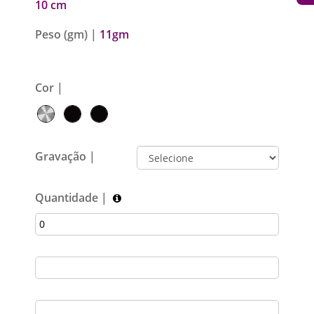
10 cm
Peso (gm) |
11gm
Cor |
Gravação |
Quantidade |