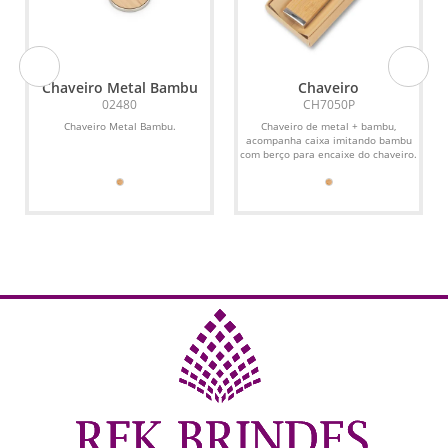
Chaveiro Metal Bambu
Chaveiro
02480
CH7050P
s
Chaveiro Metal Bambu.
Chaveiro de metal + bambu,
acompanha caixa imitando bambu
com berço para encaixe do chaveiro.