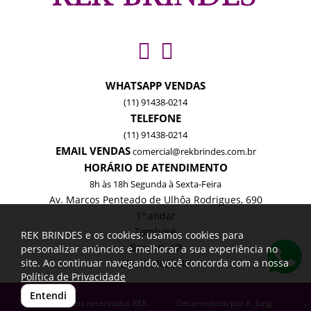
WHATSAPP VENDAS
(11) 91438-0214
TELEFONE
(11) 91438-0214
EMAIL VENDAS
comercial@rekbrindes.com.br
HORÁRIO DE ATENDIMENTO
8h às 18h Segunda à Sexta-Feira
Av. Marcos Penteado de Ulhôa Rodrigues, 690
1º andar
Tamboré
REK BRINDES e os cookies: usamos cookies para
Barueri -SP
personalizar anúncios e melhorar a sua experiência no
site. Ao continuar navegando, você concorda com a nossa
CEP: 06460-040
Política de Privacidade
Entendi
Todos os direitos reservados REK
Desenvolvido por
A. Jung