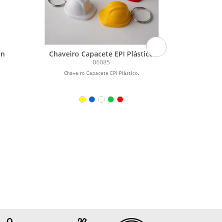
on
Chaveiro Capacete EPI Plástico
C
06085
Chaveiro Capacete EPI Plástico.