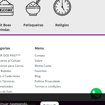
it Boas
Petisqueiras
Relógios
vindas
gorias
Menu
IA DOS PAIS***
Contato
órios p/ Celular
Sobre
órios para Carros
Minha Conta
 Bebidas
Favoritos
os e Cadernetas
Blog
as Térmicas
Política Privacidade
onalizadas
Termos e condições
as de Som
tinuar navegando,