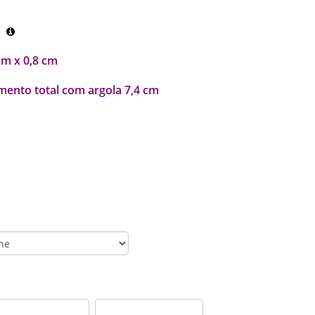
m
cm x 0,8 cm
ento total com argola 7,4 cm