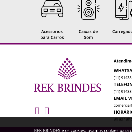
Acessórios
Caixas de
Carregad
para Carros
Som
Atendim
WHATSA
(11) 91438
TELEFO
(11) 91438
EMAIL 
comercial
HORÁRI
8h às 18h 
REK BRINDES e os cookies: usamos cookies para p