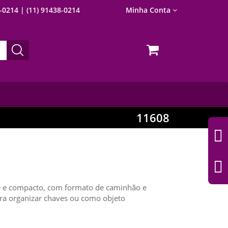
8-0214
| (11) 91438-0214
Minha Conta
11608
te e compacto, com formato de caminhão e
ara organizar chaves ou como objeto