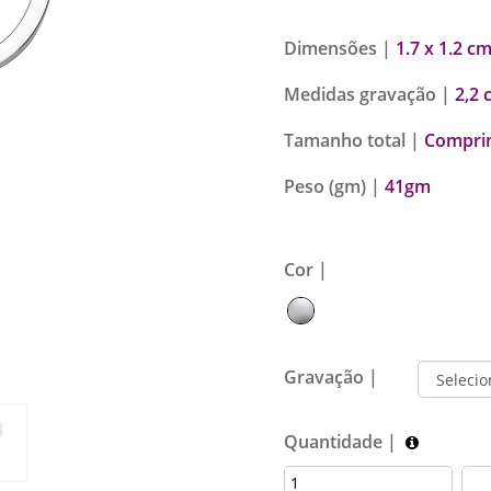
Dimensões |
1.7 x 1.2 c
Medidas gravação |
2,2 
Tamanho total |
Comprim
Peso (gm) |
41gm
Cor |
Gravação |
Quantidade |