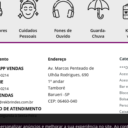
ores
Cuidados
Fones de
Guarda-
K
Pessoais
Ouvido
Chuva
Cate
ento
Endereço
***D
PP VENDAS
Av. Marcos Penteado de
Acess
Ulhôa Rodrigues, 690
-0214
Acess
1º andar
NE
Bar e
Tamboré
-0214
Bloc
Barueri -SP
VENDAS
Bols
CEP: 06460-040
@rekbrindes.com.br
Pers
O DE ATENDIMENTO
Caix
Segunda à Sexta-Feira
ersonalizar anúncios e melhorar a sua experiência no site. Ao con