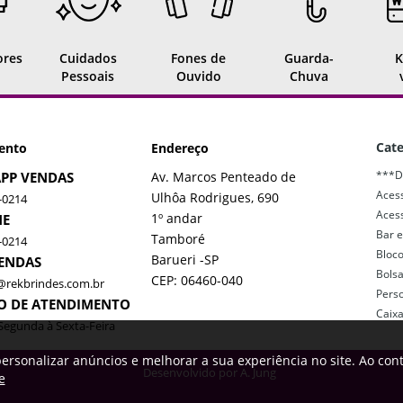
ores
Cuidados
Fones de
Guarda-
K
Pessoais
Ouvido
Chuva
Cate
ento
Endereço
***D
PP VENDAS
Av. Marcos Penteado de
Acess
Ulhôa Rodrigues, 690
-0214
Acess
1º andar
NE
Bar e
Tamboré
-0214
Bloc
Barueri -SP
VENDAS
Bols
CEP: 06460-040
@rekbrindes.com.br
Pers
O DE ATENDIMENTO
Caix
Segunda à Sexta-Feira
ersonalizar anúncios e melhorar a sua experiência no site. Ao con
Desenvolvido por
A. Jung
e