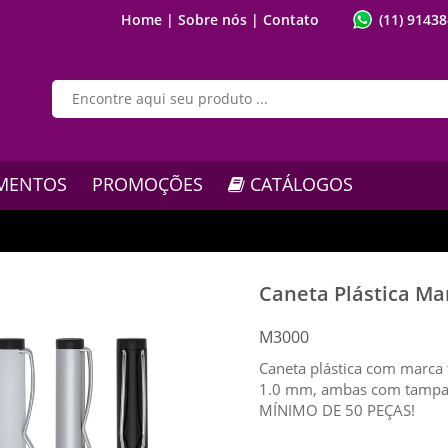
Home |
Sobre nós |
Contato
(11) 9143
MENTOS
PROMOÇÕES
CATÁLOGOS
Caneta Plástica Ma
M3000
Caneta plástica com marca t
1.0 mm, ambas com tampas
MÍNIMO DE 50 PEÇAS!