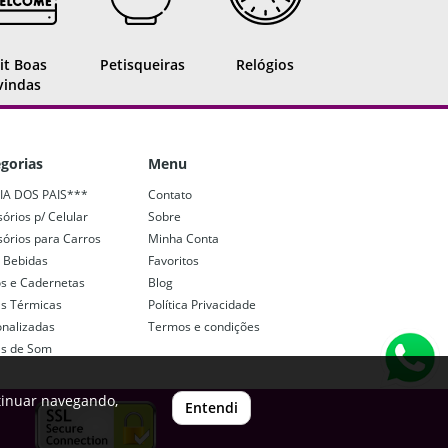
it Boas
Petisqueiras
Relógios
vindas
gorias
Menu
IA DOS PAIS***
Contato
órios p/ Celular
Sobre
órios para Carros
Minha Conta
 Bebidas
Favoritos
os e Cadernetas
Blog
as Térmicas
Política Privacidade
onalizadas
Termos e condições
as de Som
tinuar navegando,
Entendi